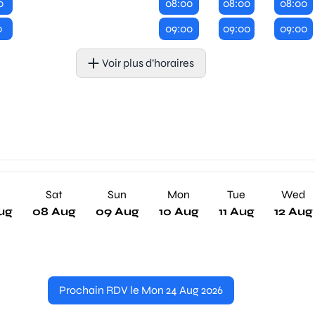
0
08:00
08:00
08:00
0
09:00
09:00
09:00
Voir plus d’horaires
Sat
Sun
Mon
Tue
Wed
ug
08 Aug
09 Aug
10 Aug
11 Aug
12 Aug
Prochain RDV le Mon 24 Aug 2026