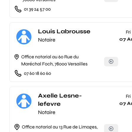
01 39 24 57 00
Louis Labrousse
Fri
07 A
Notaire
Office notarial au 60 Rue du
Maréchal Foch, 78000 Versailles
07 60 18 60 60
Axelle Lesne-
Fri
lefevre
07 A
Notaire
Office notarial au 13 Rue de Limoges,