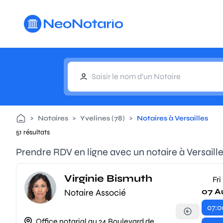
Aller au contenu principal
>
Notaires
>
Yvelines (78)
>
Notaires à Versailles
51 résultats
Prendre RDV en ligne avec un notaire à Versaill
Virginie Bismuth
Fri
07 A
Notaire Associé
07:0
Office notarial au 24 Boulevard de