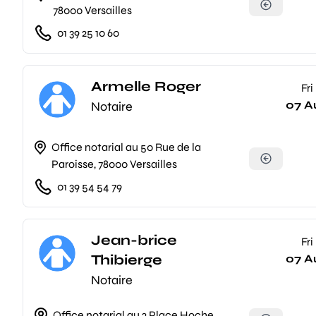
78000 Versailles
01 39 25 10 60
Armelle Roger
Fri
07 A
Notaire
Office notarial au 50 Rue de la
Paroisse, 78000 Versailles
01 39 54 54 79
Jean-brice
Fri
Thibierge
07 A
Notaire
Office notarial au 2 Place Hoche,