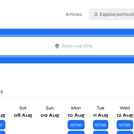
Articles
Espace particuli
es
Sat
Sun
Mon
Tue
Wed
ug
08 Aug
09 Aug
10 Aug
11 Aug
12 Aug
0
07:00
07:00
07:00