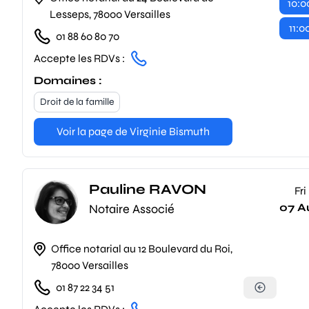
10:0
Lesseps, 78000 Versailles
11:0
01 88 60 80 70
Accepte les RDVs :
Domaines :
Droit de la famille
Voir la page de Virginie Bismuth
Pauline RAVON
Fri
07 A
Notaire Associé
Office notarial au 12 Boulevard du Roi,
78000 Versailles
01 87 22 34 51