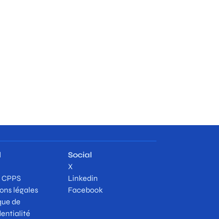
l
Social
X
/ CPPS
Linkedin
ons légales
Facebook
que de
entialité