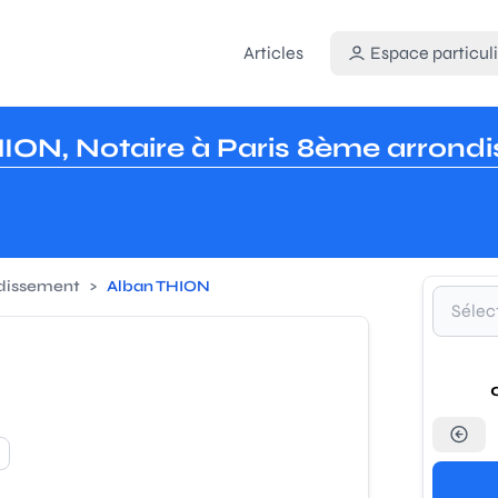
Articles
Espace particuli
HION, Notaire à Paris 8ème arrond
ndissement
>
Alban THION