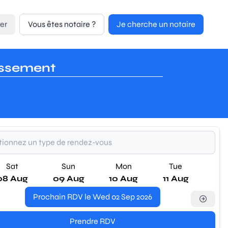
er
Vous êtes notaire ?
Je cherche un notaire
issement
Sat
Sun
Mon
Tue
08 Aug
09 Aug
10 Aug
11 Aug
Prochain RDV le Wed 02 Sep 2026
Prendre RDV