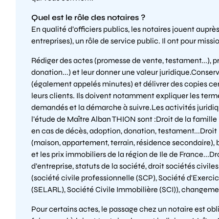
Quel est le rôle des notaires ?
En qualité d’officiers publics, les notaires jouent auprès
entreprises), un rôle de service public. Il ont pour missio
Rédiger des actes (promesse de vente, testament...), pr
donation...) et leur donner une valeur juridique.Conser
(également appelés minutes) et délivrer des copies cer
leurs clients. Ils doivent notamment expliquer les term
demandés et la démarche à suivre.Les activités juri
l’étude de Maître Alban THION sont :Droit de la famille
en cas de décès, adoption, donation, testament...Droit
(maison, appartement, terrain, résidence secondaire), b
et les prix immobiliers de la région de Ile de France...Dr
d’entreprise, statuts de la société, droit sociétés civi
(société civile professionnelle (SCP), Société d'Exerci
(SELARL), Société Civile Immobilière (SCI)), changemen
Pour certains actes, le passage chez un notaire est ob