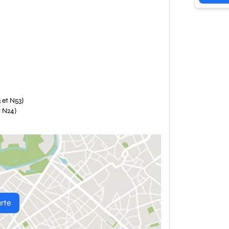
3 et N53)
t N24)
arte