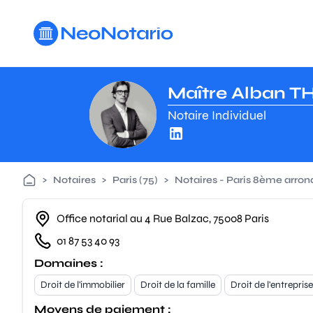
Aller au contenu principal
Maître Alban T
Notaire Individuel
>
Notaires
>
Paris (75)
>
Notaires - Paris 8ème arro
Office notarial au 4 Rue Balzac, 75008 Paris
01 87 53 40 93
Domaines :
Droit de l'immobilier
Droit de la famille
Droit de l'entreprise
Moyens de paiement :