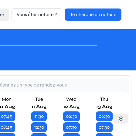
er
Vous êtes notaire ?
Je cherche un notaire
Mon
Tue
Wed
Thu
10 Aug
11 Aug
12 Aug
13 Aug
07:45
11:30
06:30
06:30
08:45
12:30
07:30
07:30