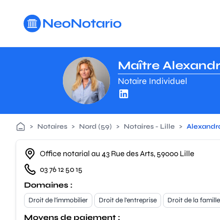
Aller au contenu principal
Maître Alexandr
Notaire Individuel
>
Notaires
>
Nord (59)
>
Notaires - Lille
>
Alexand
Office notarial au 43 Rue des Arts, 59000 Lille
03 76 12 50 15
Domaines :
Droit de l'immobilier
Droit de l'entreprise
Droit de la famille
Moyens de paiement :