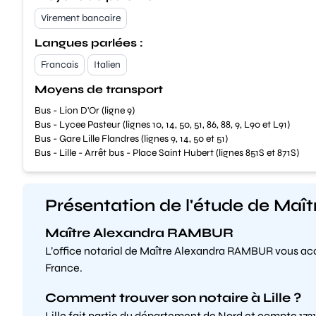
Virement bancaire
Langues parlées :
Francais
Italien
Moyens de transport
Bus - Lion D'Or (ligne 9)
Bus - Lycee Pasteur (lignes 10, 14, 50, 51, 86, 88, 9, L90 et L91)
Bus - Gare Lille Flandres (lignes 9, 14, 50 et 51)
Bus - Lille - Arrêt bus - Place Saint Hubert (lignes 851S et 871S)
Présentation de l'étude de Ma
Maître Alexandra RAMBUR
L’office notarial de Maître Alexandra RAMBUR vous accu
France.
Comment trouver son notaire à Lille ?
Lille fait partie du département de Nord et compte 1721