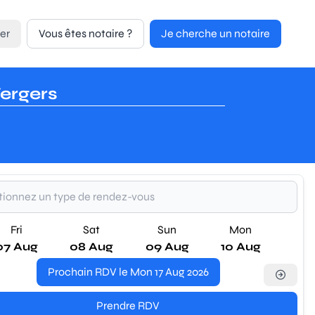
er
Vous êtes notaire ?
Je cherche un notaire
ergers
Fri
Sat
Sun
Mon
07 Aug
08 Aug
09 Aug
10 Aug
Prochain RDV le Mon 17 Aug 2026
Prendre RDV