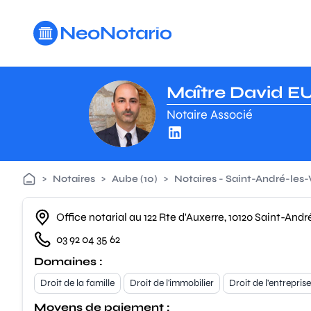
Aller au contenu principal
Maître David EU
Notaire Associé
>
Notaires
>
Aube (10)
>
Notaires - Saint-André-les-
Office notarial au 122 Rte d'Auxerre, 10120 Saint-And
03 92 04 35 62
Domaines :
Droit de la famille
Droit de l'immobilier
Droit de l'entreprise
Moyens de paiement :