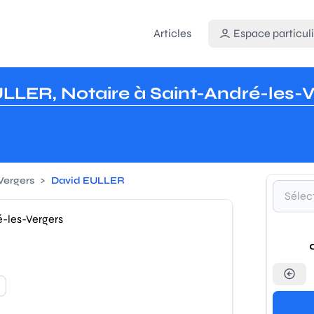
Articles
Espace particuli
LLER, Notaire à Saint-André-les-V
Vergers
>
David EULLER
ré-les-Vergers