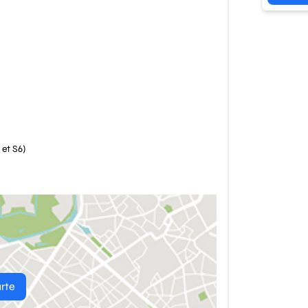
 et S6)
arte