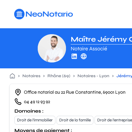
Aller au contenu principal
Maître Jérémy 
Notaire Associé
>
Notaires
>
Rhône (69)
>
Notaires - Lyon
>
Jérém
Office notarial au 22 Rue Constantine, 69001 Lyon
04 49 12 93 92
Domaines :
Droit de l'immobilier
Droit de la famille
Droit de l'entreprise
Moyens de paiement :