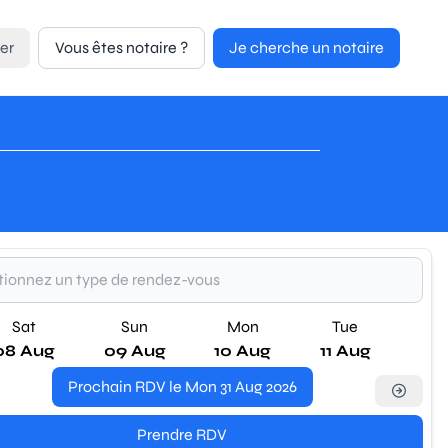
er
Vous êtes notaire ?
Je cherche un notaire
Sat
Sun
Mon
Tue
08 Aug
09 Aug
10 Aug
11 Aug
Prochain RDV le Mon 31 Aug 2026
Prendre RDV