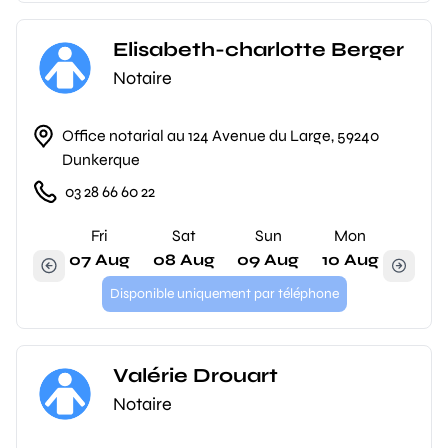
Elisabeth-charlotte Berger
Notaire
Office notarial au 124 Avenue du Large, 59240
Dunkerque
03 28 66 60 22
Fri
Sat
Sun
Mon
07 Aug
08 Aug
09 Aug
10 Aug
Disponible uniquement par téléphone
Valérie Drouart
Notaire