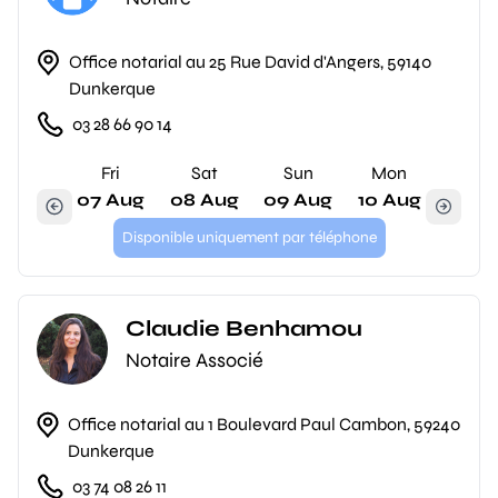
Office notarial au 25 Rue David d'Angers, 59140
Dunkerque
03 28 66 90 14
Fri
Sat
Sun
Mon
07 Aug
08 Aug
09 Aug
10 Aug
Disponible uniquement par téléphone
Claudie Benhamou
Notaire Associé
Office notarial au 1 Boulevard Paul Cambon, 59240
Dunkerque
03 74 08 26 11