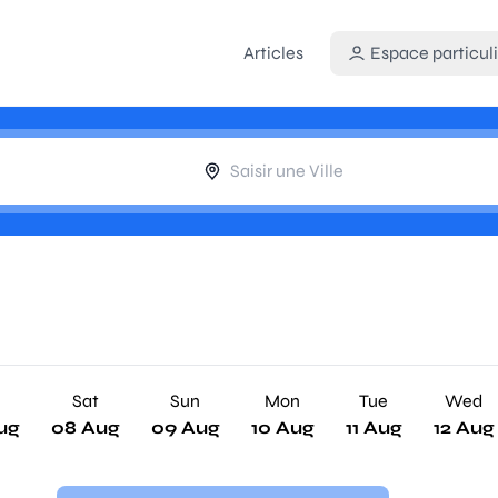
Articles
Espace particuli
Sat
Sun
Mon
Tue
Wed
ug
08 Aug
09 Aug
10 Aug
11 Aug
12 Aug