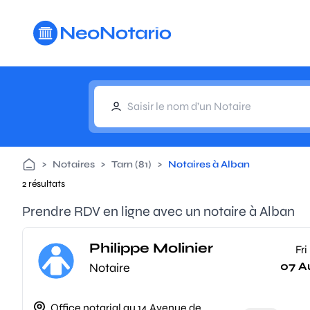
Aller au contenu principal
>
Notaires
>
Tarn (81)
>
Notaires à Alban
2 résultats
Prendre RDV en ligne avec un notaire à Alban
Philippe Molinier
Fri
07 A
Notaire
Office notarial au 14 Avenue de