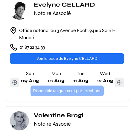
Evelyne CELLARD
Notaire Associé
Office notarial au 3 Avenue Foch, 94160 Saint-
Mandé
01 87 22 34 33
Voir la page de Evelyne CELLARD
Sun
Mon
Tue
Wed
09 Aug
10 Aug
11 Aug
12 Aug
Disponible uniquement par téléphone
Valentine Brogi
Notaire Associé