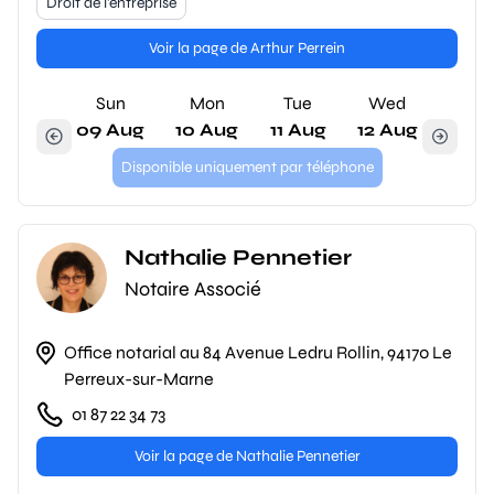
Droit de l'entreprise
Voir la page de Arthur Perrein
Sun
Mon
Tue
Wed
09 Aug
10 Aug
11 Aug
12 Aug
Disponible uniquement par téléphone
Nathalie Pennetier
Notaire Associé
Office notarial au 84 Avenue Ledru Rollin, 94170 Le
Perreux-sur-Marne
01 87 22 34 73
Voir la page de Nathalie Pennetier