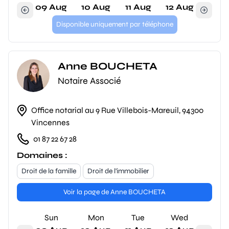
09 Aug
10 Aug
11 Aug
12 Aug
Disponible uniquement par téléphone
Anne BOUCHETA
Notaire Associé
Office notarial au 9 Rue Villebois-Mareuil, 94300
Vincennes
01 87 22 67 28
Domaines :
Droit de la famille
Droit de l'immobilier
Voir la page de Anne BOUCHETA
Sun
Mon
Tue
Wed