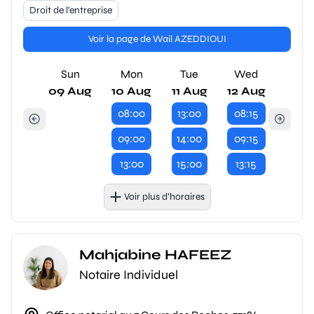
Droit de l'entreprise
Voir la page de Wail AZEDDIOUI
Sun
Mon
Tue
Wed
09 Aug
10 Aug
11 Aug
12 Aug
08:00
13:00
08:15
09:00
14:00
09:15
13:00
15:00
13:15
Voir plus d’horaires
Mahjabine HAFEEZ
Notaire Individuel