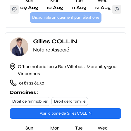
Sun
Mon
Tue
Wed
09 Aug
10 Aug
11 Aug
12 Aug
Disponible uniquement par téléphone
Gilles COLLIN
Notaire Associé
Office notarial au 9 Rue Villebois-Mareuil, 94300
Vincennes
01 87 22 62 30
Domaines :
Droit de l'immobilier
Droit de la famille
Voir la page de Gilles COLLIN
Sun
Mon
Tue
Wed