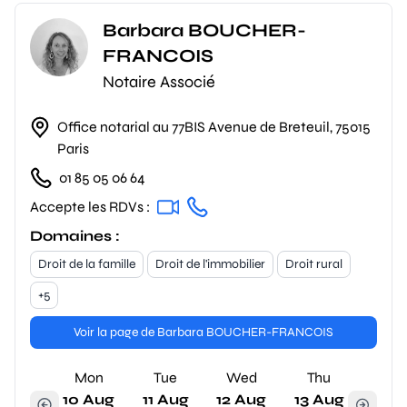
Barbara BOUCHER-
FRANCOIS
Notaire Associé
Office notarial au 77BIS Avenue de Breteuil, 75015
Paris
01 85 05 06 64
Accepte les RDVs :
Domaines :
Droit de la famille
Droit de l'immobilier
Droit rural
+5
Voir la page de Barbara BOUCHER-FRANCOIS
Mon
Tue
Wed
Thu
10 Aug
11 Aug
12 Aug
13 Aug