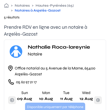
>
Notaires
>
Hautes-Pyrénées (65)
>
Notaires à Argelès-Gazost
5 résultats
Prendre RDV en ligne avec un notaire à
Argelès-Gazost
Nathalie Roca-lareynie
Notaire
Office notarial au 5 Avenue de la Marne, 65400
Argelès-Gazost
05 62 97 21 17
Sun
Mon
Tue
Wed
09 Aug
10 Aug
11 Aug
12 Aug
Disponible uniquement par téléphone