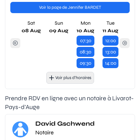
Voir la page de Jennifer BARDET
Sat
Sun
Mon
Tue
08 Aug
09 Aug
10 Aug
11 Aug
07:30
12:00
08:30
13:00
09:30
14:00
Voir plus d’horaires
Prendre RDV en ligne avec un notaire à Livarot-
Pays-d'Auge
David Gschwend
Notaire