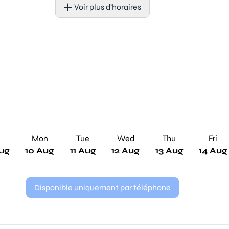
Voir plus d’horaires
n
Mon
Tue
Wed
Thu
Fri
ug
10 Aug
11 Aug
12 Aug
13 Aug
14 Aug
Disponible uniquement par téléphone