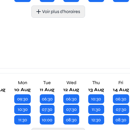
Voir plus d’horaires
n
Mon
Tue
Wed
Thu
Fri
ug
10 Aug
11 Aug
12 Aug
13 Aug
14 Aug
09:30
06:30
06:30
10:30
06:30
10:30
07:30
07:30
11:30
07:30
11:30
10:00
08:30
12:30
08:30