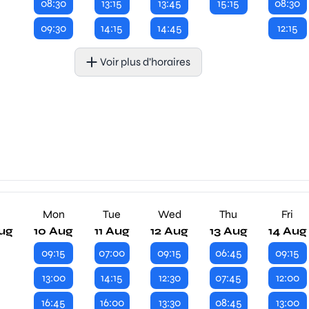
08:30
13:15
13:45
15:15
08:30
09:30
14:15
14:45
12:15
Voir plus d’horaires
n
Mon
Tue
Wed
Thu
Fri
ug
10 Aug
11 Aug
12 Aug
13 Aug
14 Aug
09:15
07:00
09:15
06:45
09:15
13:00
14:15
12:30
07:45
12:00
16:45
16:00
13:30
08:45
13:00