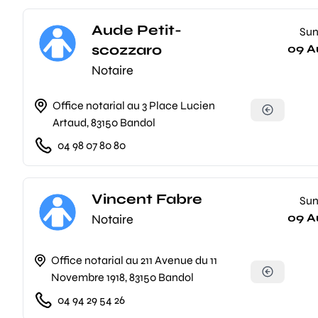
Aude Petit-
Su
scozzaro
09 A
Notaire
Office notarial au 3 Place Lucien
Artaud, 83150 Bandol
04 98 07 80 80
Vincent Fabre
Su
09 A
Notaire
Office notarial au 211 Avenue du 11
Novembre 1918, 83150 Bandol
04 94 29 54 26