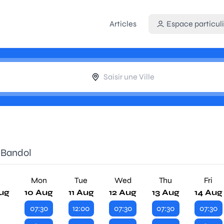
Articles
Espace particuli
 Bandol
n
Mon
Tue
Wed
Thu
Fri
ug
10 Aug
11 Aug
12 Aug
13 Aug
14 Aug
07:30
12:00
07:30
07:30
07:30