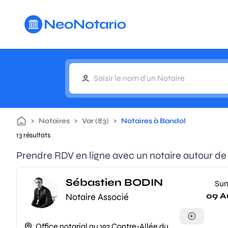
Aller au contenu principal
>
Notaires
>
Var (83)
>
Notaires à Bandol
13 résultats
Prendre RDV en ligne avec un notaire autour de
Sébastien BODIN
Su
09 A
Notaire Associé
Office notarial au 192 Contre-Allée du