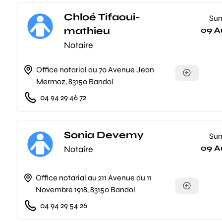
Chloé Tifaoui-
Su
mathieu
09 A
Notaire
Office notarial au 70 Avenue Jean
Mermoz, 83150 Bandol
04 94 29 46 72
Sonia Devemy
Su
09 A
Notaire
Office notarial au 211 Avenue du 11
Novembre 1918, 83150 Bandol
04 94 29 54 26