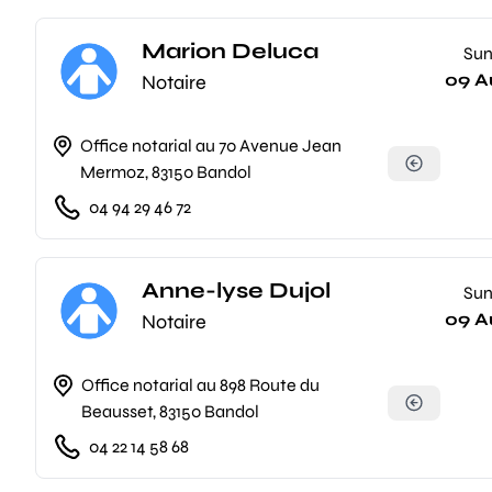
Marion Deluca
Su
09 A
Notaire
Office notarial au 70 Avenue Jean
Mermoz, 83150 Bandol
04 94 29 46 72
Anne-lyse Dujol
Su
09 A
Notaire
Office notarial au 898 Route du
Beausset, 83150 Bandol
04 22 14 58 68