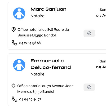
Marc Sanjuan
Su
09 A
Notaire
Office notarial au 898 Route du
Beausset, 83150 Bandol
04 22 14 58 68
Emmanuelle
Su
Deluca-ferrand
09 A
Notaire
Office notarial au 70 Avenue Jean
Mermoz, 83150 Bandol
04 94 29 46 72