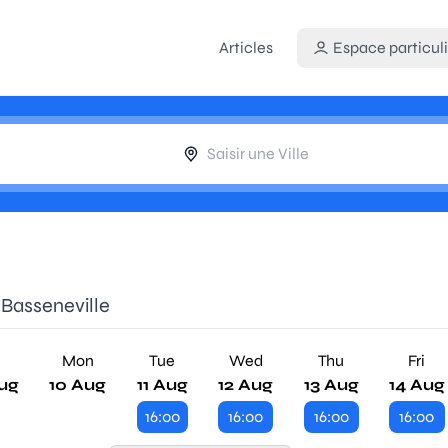
Articles
Espace particuli
 Basseneville
n
Mon
Tue
Wed
Thu
Fri
ug
10 Aug
11 Aug
12 Aug
13 Aug
14 Aug
16:00
16:00
16:00
16:00