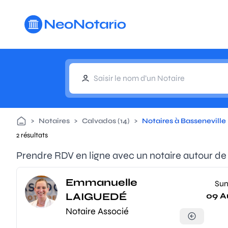
Aller au contenu principal
>
Notaires
>
Calvados (14)
>
Notaires à Basseneville
2 résultats
Prendre RDV en ligne avec un notaire autour de
Emmanuelle
Su
LAIGUEDÉ
09 A
Notaire Associé