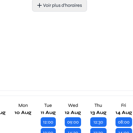
Voir plus d’horaires
n
Mon
Tue
Wed
Thu
Fri
ug
10 Aug
11 Aug
12 Aug
13 Aug
14 Aug
12:00
09:00
12:30
08:00
13:00
14:30
13:30
14:00