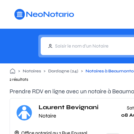
Aller au contenu principal
>
Notaires
>
Dordogne (24)
>
Notaires à Beaumontoi
2 résultats
Prendre RDV en ligne avec un notaire à Beaumo
Laurent Bevignani
Sat
08 A
Notaire
Office notarial au 2 Rue Foussal,