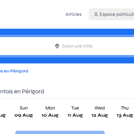
Articles
Espace particuli
s en Périgord
ntois en Périgord
Sun
Mon
Tue
Wed
Thu
ug
09 Aug
10 Aug
11 Aug
12 Aug
13 Aug