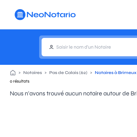
Aller au contenu principal
>
Notaires
>
Pas de Calais (62)
>
Notaires à Brimeux
0 résultats
Nous n'avons trouvé aucun notaire autour de B