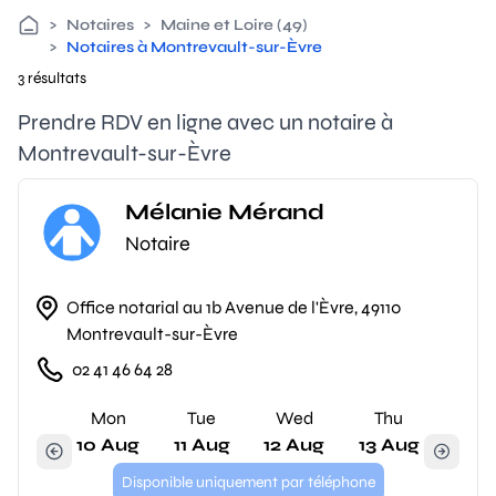
>
Notaires
>
Maine et Loire (49)
>
Notaires à Montrevault-sur-Èvre
3 résultats
Prendre RDV en ligne avec un notaire à
Montrevault-sur-Èvre
Mélanie Mérand
Notaire
Office notarial au 1b Avenue de l'Èvre, 49110
Montrevault-sur-Èvre
02 41 46 64 28
Mon
Tue
Wed
Thu
10 Aug
11 Aug
12 Aug
13 Aug
Disponible uniquement par téléphone