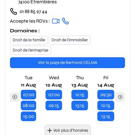
74100 Étrembières
01 88 85 97 44
Accepte les RDVs :
Domaines :
Droit de la famille
Droit de l'immobilier
Droit de l'entreprise
Voir la page de Bertrand CELMA
Tue
Wed
Thu
Fri
11 Aug
12 Aug
13 Aug
14 Aug
07:00
07:00
12:15
09:30
08:00
09:15
13:15
12:15
15:00
13:15
Voir plus d’horaires