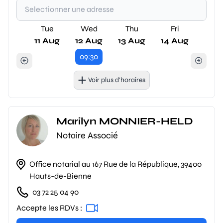
Tue
Wed
Thu
Fri
11 Aug
12 Aug
13 Aug
14 Aug
09:30
Voir plus d’horaires
Marilyn MONNIER-HELD
Notaire Associé
Office notarial au 167 Rue de la République, 39400
Hauts-de-Bienne
03 72 25 04 90
Accepte les RDVs :