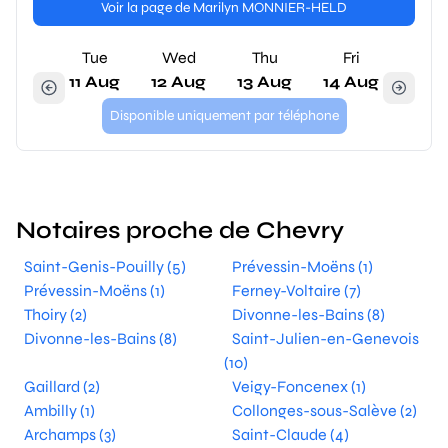
Voir la page de Marilyn MONNIER-HELD
Tue
Wed
Thu
Fri
11 Aug
12 Aug
13 Aug
14 Aug
Disponible uniquement par téléphone
Notaires proche de Chevry
Saint-Genis-Pouilly (5)
Prévessin-Moëns (1)
Prévessin-Moëns (1)
Ferney-Voltaire (7)
Thoiry (2)
Divonne-les-Bains (8)
Divonne-les-Bains (8)
Saint-Julien-en-Genevois
(10)
Gaillard (2)
Veigy-Foncenex (1)
Ambilly (1)
Collonges-sous-Salève (2)
Archamps (3)
Saint-Claude (4)