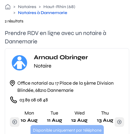
>
Notaires
>
Haut-Rhin (68)
>
Notaires à Dannemarie
2 résultats
Prendre RDV en ligne avec un notaire à
Dannemarie
Arnaud Obringer
Notaire
Office notarial au 17 Place de la 5ème Division
Blindée, 68210 Dannemarie
03 89 08 08 48
Mon
Tue
Wed
Thu
10 Aug
11 Aug
12 Aug
13 Aug
Disponible uniquement par téléphone