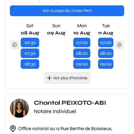
Voir la page de Linnea Pent
Sat
Sun
Mon
Tue
08 Aug
09 Aug
10 Aug
11 Aug
06:30
07:00
07:00
07:30
08:00
08:00
08:30
09:00
09:00
Voir plus d’horaires
Chantal PEIXOTO-ABI
Notaire Individuel
Office notarial au 12 Rue Berthe de Boissieux,