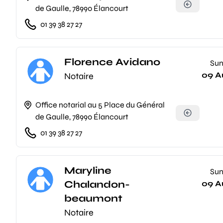
de Gaulle, 78990 Élancourt
01 39 38 27 27
Florence Avidano
Su
09 A
Notaire
Office notarial au 5 Place du Général
de Gaulle, 78990 Élancourt
01 39 38 27 27
Maryline
Su
Chalandon-
09 A
beaumont
Notaire