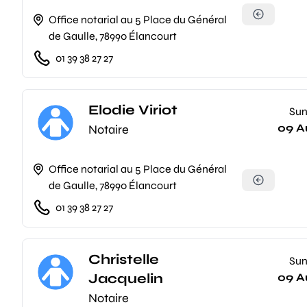
Office notarial au 5 Place du Général
de Gaulle, 78990 Élancourt
01 39 38 27 27
Elodie Viriot
Su
09 A
Notaire
Office notarial au 5 Place du Général
de Gaulle, 78990 Élancourt
01 39 38 27 27
Christelle
Su
Jacquelin
09 A
Notaire