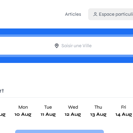
Articles
Espace particuli
rt
n
Mon
Tue
Wed
Thu
Fri
ug
10 Aug
11 Aug
12 Aug
13 Aug
14 Aug