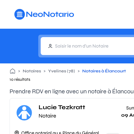
Aller au contenu principal
>
Notaires
>
Yvelines (78)
>
Notaires à Élancourt
10 résultats
Prendre RDV en ligne avec un notaire à Élancou
Lucie Tezkratt
Su
09 A
Notaire
Office notarial au 5 Place du Général