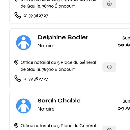
de Gaulle, 78990 Élancourt
01 39 38 27 27
Delphine Bodier
Su
09 A
Notaire
Office notarial au 5 Place du Général
de Gaulle, 78990 Élancourt
01 39 38 27 27
Sarah Chable
Su
09 A
Notaire
Office notarial au 5 Place du Général