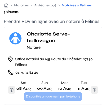
>
Notaires
>
Ardéche (07)
>
Notaires à Félines
3 résultats
Prendre RDV en ligne avec un notaire à Félines
Charlotte Serve-
bellevegue
Notaire
Office notarial au 145 Route du Châtelet, 07340
Félines
04 75 34 84 46
Sat
Sun
Mon
Tue
08 Aug
09 Aug
10 Aug
11 Aug
Disponible uniquement par téléphone