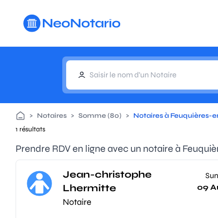
Aller au contenu principal
>
Notaires
>
Somme (80)
>
Notaires à Feuquières-
1 résultats
Prendre RDV en ligne avec un notaire à Feuqui
Jean-christophe
Su
Lhermitte
09 A
Notaire