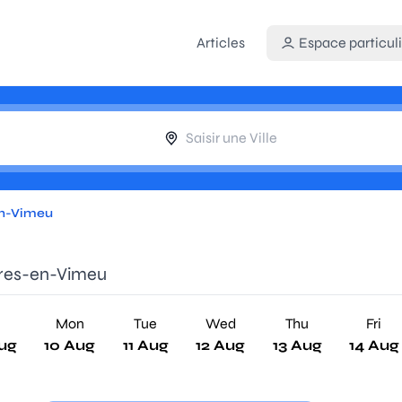
Articles
Espace particuli
en-Vimeu
ères-en-Vimeu
n
Mon
Tue
Wed
Thu
Fri
ug
10 Aug
11 Aug
12 Aug
13 Aug
14 Aug