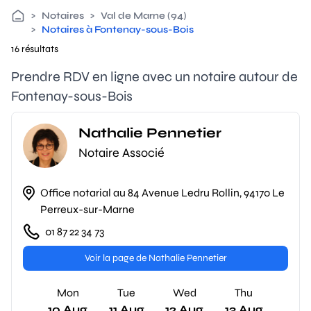
>
Notaires
>
Val de Marne (94)
>
Notaires à Fontenay-sous-Bois
16 résultats
Prendre RDV en ligne avec un notaire autour de
Fontenay-sous-Bois
Nathalie Pennetier
Notaire Associé
Office notarial au 84 Avenue Ledru Rollin, 94170 Le
Perreux-sur-Marne
01 87 22 34 73
Voir la page de Nathalie Pennetier
Mon
Tue
Wed
Thu
10 Aug
11 Aug
12 Aug
13 Aug