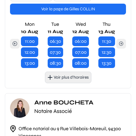
Voir la page de Gilles COLLIN
Mon
Tue
Wed
Thu
10 Aug
11 Aug
12 Aug
13 Aug
11:00
06:30
06:00
11:30
12:00
07:30
07:00
12:30
13:00
08:30
08:00
13:30
Voir plus d’horaires
Anne BOUCHETA
Notaire Associé
Office notarial au 9 Rue Villebois-Mareuil, 94300
Vincennes