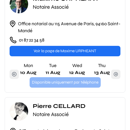
Notaire Associé
Office notarial au 115 Avenue de Paris, 94160 Saint-
Mandé
01 87 22 34 58
Voir la page de Maxime URPHEANT
Mon
Tue
Wed
Thu
10 Aug
11 Aug
12 Aug
13 Aug
Disponible uniquement par téléphone
Pierre CELLARD
Notaire Associé