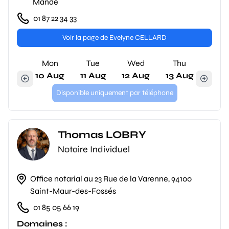
Mandé
01 87 22 34 33
Voir la page de Evelyne CELLARD
Mon
Tue
Wed
Thu
10 Aug
11 Aug
12 Aug
13 Aug
Disponible uniquement par téléphone
Thomas LOBRY
Notaire Individuel
Office notarial au 23 Rue de la Varenne, 94100
Saint-Maur-des-Fossés
01 85 05 66 19
Domaines :