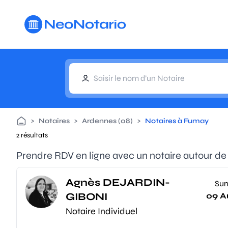
Aller au contenu principal
>
Notaires
>
Ardennes (08)
>
Notaires à Fumay
2 résultats
Prendre RDV en ligne avec un notaire autour d
Agnès DEJARDIN-
Su
GIBONI
09 A
Notaire Individuel