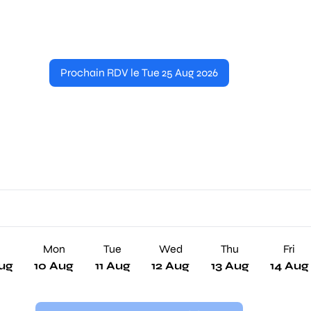
Prochain RDV le Tue 25 Aug 2026
n
Mon
Tue
Wed
Thu
Fri
ug
10 Aug
11 Aug
12 Aug
13 Aug
14 Aug