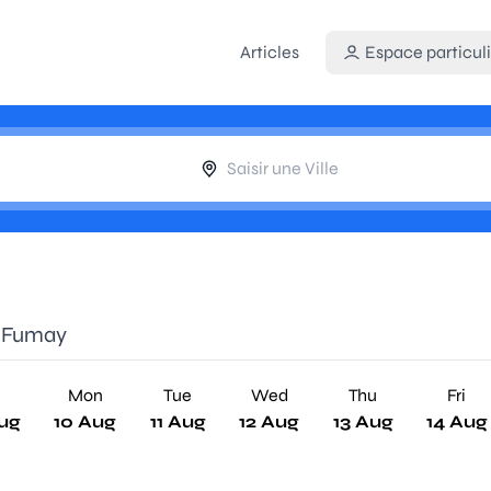
Articles
Espace particuli
e Fumay
n
Mon
Tue
Wed
Thu
Fri
ug
10 Aug
11 Aug
12 Aug
13 Aug
14 Aug