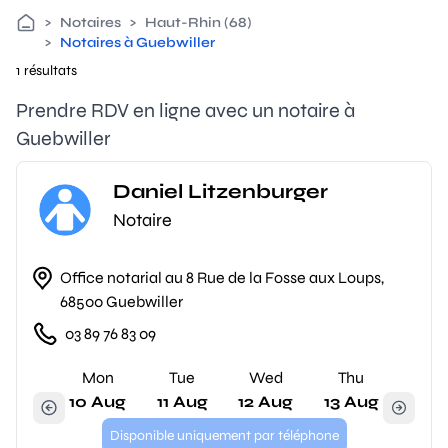
>
Notaires
>
Haut-Rhin (68)
>
Notaires à Guebwiller
1 résultats
Prendre RDV en ligne avec un notaire à
Guebwiller
Daniel Litzenburger
Notaire
Office notarial au 8 Rue de la Fosse aux Loups,
68500 Guebwiller
03 89 76 83 09
Mon
Tue
Wed
Thu
10 Aug
11 Aug
12 Aug
13 Aug
Disponible uniquement par téléphone