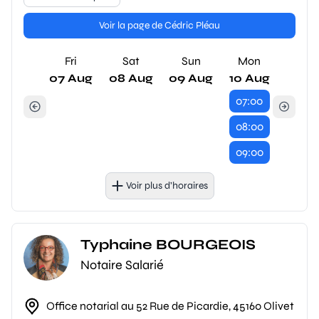
Voir la page de Cédric Pléau
Fri
Sat
Sun
Mon
07 Aug
08 Aug
09 Aug
10 Aug
07:00
08:00
09:00
Voir plus d’horaires
Typhaine BOURGEOIS
Notaire Salarié
Office notarial au 52 Rue de Picardie, 45160 Olivet