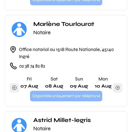
Marlène Tourlourat
Notaire
Office notarial au 151B Route Nationale, 45140
Ingré
02 38 74 82 82
Fri
Sat
Sun
Mon
07 Aug
08 Aug
09 Aug
10 Aug
Disponible uniquement par téléphone
Astrid Millet-legris
Notaire