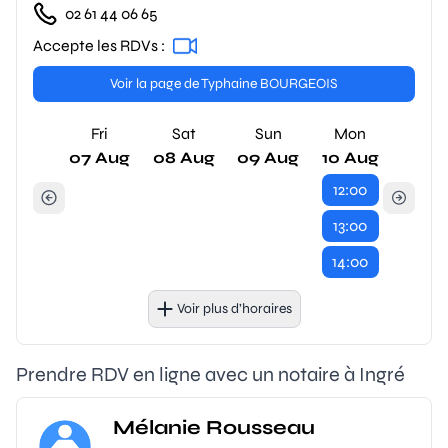
02 61 44 06 65
Accepte les RDVs :
Voir la page de Typhaine BOURGEOIS
Fri
Sat
Sun
Mon
07 Aug
08 Aug
09 Aug
10 Aug
12:00
13:00
14:00
Voir plus d’horaires
Prendre RDV en ligne avec un notaire à Ingré
Mélanie Rousseau