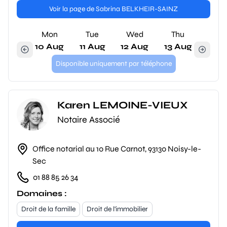
Voir la page de Sabrina BELKHEIR-SAINZ
Mon
Tue
Wed
Thu
10 Aug
11 Aug
12 Aug
13 Aug
Disponible uniquement par téléphone
Karen LEMOINE-VIEUX
Notaire Associé
Office notarial au 10 Rue Carnot, 93130 Noisy-le-
Sec
01 88 85 26 34
Domaines :
Droit de la famille
Droit de l'immobilier