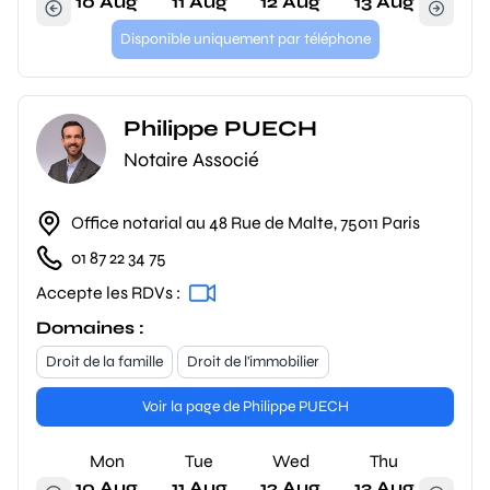
10 Aug
11 Aug
12 Aug
13 Aug
Disponible uniquement par téléphone
Philippe PUECH
Notaire Associé
Office notarial au 48 Rue de Malte, 75011 Paris
01 87 22 34 75
Accepte les RDVs :
Domaines :
Droit de la famille
Droit de l'immobilier
Voir la page de Philippe PUECH
Mon
Tue
Wed
Thu
10 Aug
11 Aug
12 Aug
13 Aug