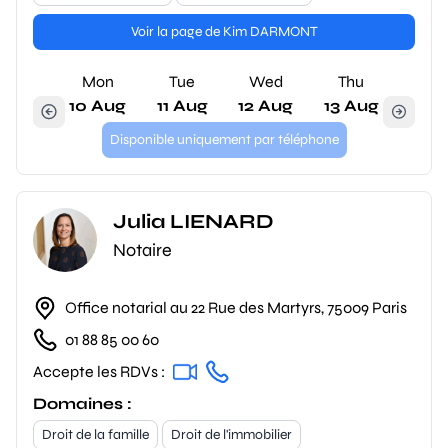
Voir la page de Kim DARMONT
Mon
Tue
Wed
Thu
10 Aug
11 Aug
12 Aug
13 Aug
Disponible uniquement par téléphone
Julia LIENARD
Notaire
Office notarial au 22 Rue des Martyrs, 75009 Paris
01 88 85 00 60
Accepte les RDVs :
Domaines :
Droit de la famille
Droit de l'immobilier