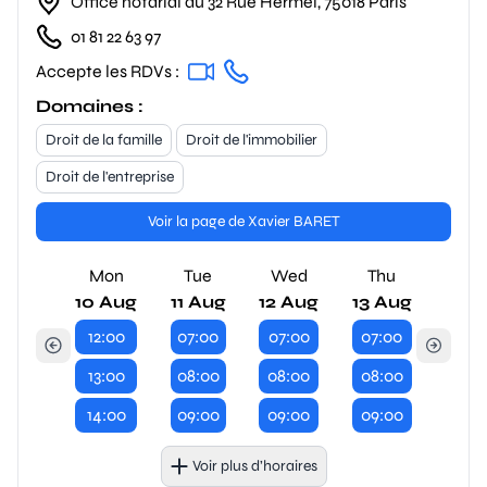
Office notarial au 32 Rue Hermel, 75018 Paris
01 81 22 63 97
Accepte les RDVs :
Domaines :
Droit de la famille
Droit de l'immobilier
Droit de l'entreprise
Voir la page de Xavier BARET
Mon
Tue
Wed
Thu
10 Aug
11 Aug
12 Aug
13 Aug
12:00
07:00
07:00
07:00
13:00
08:00
08:00
08:00
14:00
09:00
09:00
09:00
Voir plus d’horaires