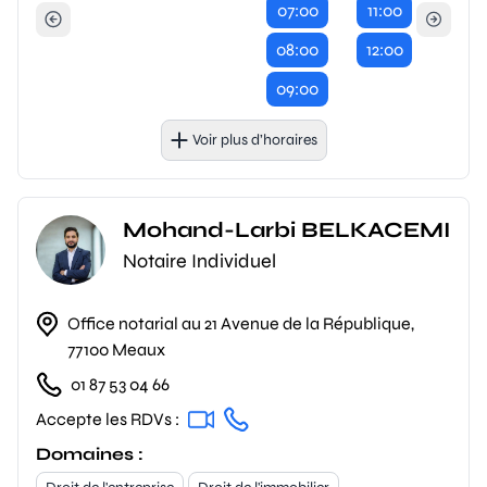
07:00
11:00
08:00
12:00
09:00
Voir plus d’horaires
Mohand-Larbi BELKACEMI
Notaire Individuel
Office notarial au 21 Avenue de la République,
77100 Meaux
01 87 53 04 66
Accepte les RDVs :
Domaines :