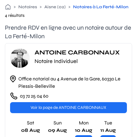
>
Notaires
>
Aisne (02)
>
Notaires à La Ferté-Milon
4 résultats
Prendre RDV en ligne avec un notaire autour de
La Ferté-Milon
ANTOINE CARBONNAUX
Notaire Individuel
Office notarial au 4 Avenue de la Gare, 60330 Le
Plessis-Belleville
03 72 25 04 60
Voir la page de ANTOINE CARBONNAUX
Sat
Sun
Mon
Tue
08 Aug
09 Aug
10 Aug
11 Aug