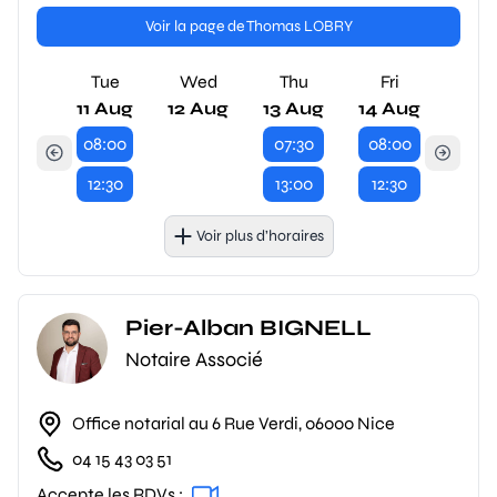
Voir la page de Thomas LOBRY
Tue
Wed
Thu
Fri
11 Aug
12 Aug
13 Aug
14 Aug
08:00
07:30
08:00
12:30
13:00
12:30
Voir plus d’horaires
Pier-Alban BIGNELL
Notaire Associé
Office notarial au 6 Rue Verdi, 06000 Nice
04 15 43 03 51
Accepte les RDVs :