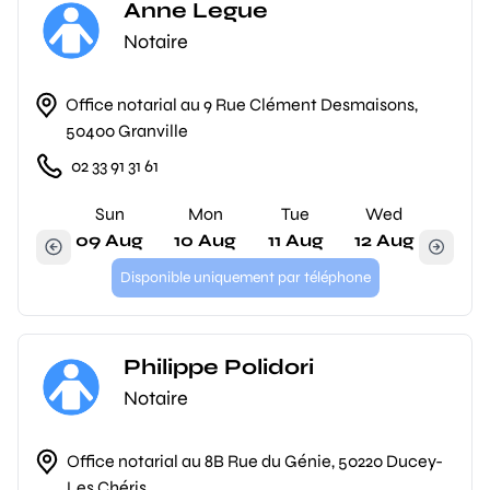
Anne Legue
Notaire
Office notarial au 9 Rue Clément Desmaisons,
50400 Granville
02 33 91 31 61
Sun
Mon
Tue
Wed
09 Aug
10 Aug
11 Aug
12 Aug
Disponible uniquement par téléphone
Philippe Polidori
Notaire
Office notarial au 8B Rue du Génie, 50220 Ducey-
Les Chéris