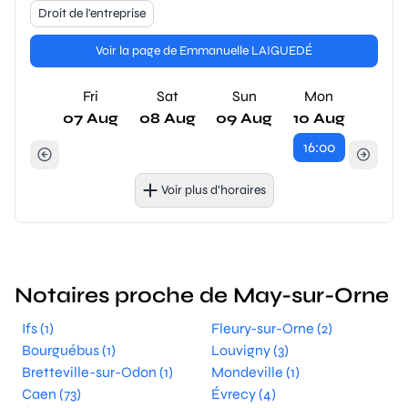
Droit de l'entreprise
Voir la page de Emmanuelle LAIGUEDÉ
Fri
Sat
Sun
Mon
07 Aug
08 Aug
09 Aug
10 Aug
16:00
Voir plus d’horaires
Notaires proche de May-sur-Orne
Ifs (1)
Fleury-sur-Orne (2)
Bourguébus (1)
Louvigny (3)
Bretteville-sur-Odon (1)
Mondeville (1)
Caen (73)
Évrecy (4)