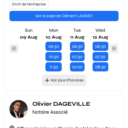
Droit de l'entreprise
Voir la page de Clément LAISNEY
Sun
Mon
Tue
Wed
09 Aug
10 Aug
11 Aug
12 Aug
09:30
06:30
06:30
10:30
07:30
07:30
11:30
10:00
08:30
Voir plus d’horaires
Olivier DAGEVILLE
Notaire Associé