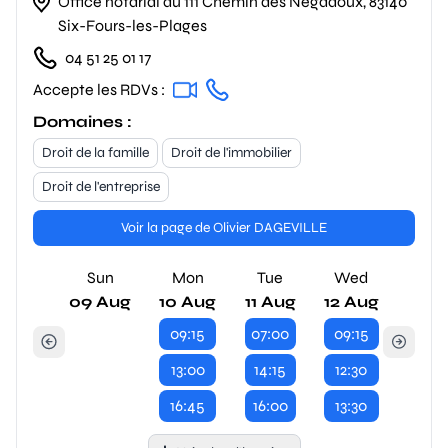
Office notarial au 111 Chemin des Négadoux, 83140
Six-Fours-les-Plages
04 51 25 01 17
Accepte les RDVs :
Domaines :
Droit de la famille
Droit de l'immobilier
Droit de l'entreprise
Voir la page de Olivier DAGEVILLE
Sun
Mon
Tue
Wed
09 Aug
10 Aug
11 Aug
12 Aug
09:15
07:00
09:15
13:00
14:15
12:30
16:45
16:00
13:30