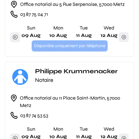
Office notarial au 5 Rue Serpenoise, 57000 Metz
03 87 75 04 71
Sun
Mon
Tue
Wed
09 Aug
10 Aug
11 Aug
12 Aug
Disponible uniquement par téléphone
Philippe Krummenacker
Notaire
Office notarial au 11 Place Saint-Martin, 57000
Metz
03 87 74 53 53
Sun
Mon
Tue
Wed
09 Aug
10 Aug
11 Aug
12 Aug