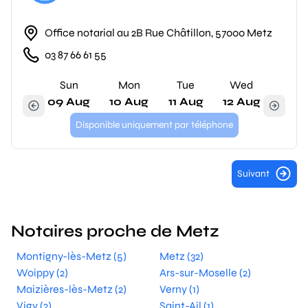
Office notarial au 2B Rue Châtillon, 57000 Metz
03 87 66 61 55
Sun
Mon
Tue
Wed
09 Aug
10 Aug
11 Aug
12 Aug
Disponible uniquement par téléphone
Suivant
Notaires proche de Metz
Montigny-lès-Metz (5)
Metz (32)
Woippy (2)
Ars-sur-Moselle (2)
Maizières-lès-Metz (2)
Verny (1)
Vigy (2)
Saint-Ail (1)