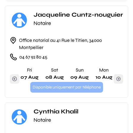
Jacqueline Cuntz-nouguier
Notaire
Office notarial au 41 Rue le Titien, 34000
Montpellier
04 67 92 80 45
Fri
Sat
Sun
Mon
07 Aug
08 Aug
09 Aug
10 Aug
Disponible uniquement par téléphone
Cynthia Khalil
Notaire