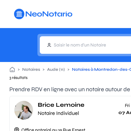
Aller au contenu principal
>
Notaires
>
Aude (11)
>
Notaires à Montredon-des-
3 résultats
Prendre RDV en ligne avec un notaire autour 
Brice Lemoine
Fri
07 A
Notaire Individuel
Office notarial au 19 Rue Ernest