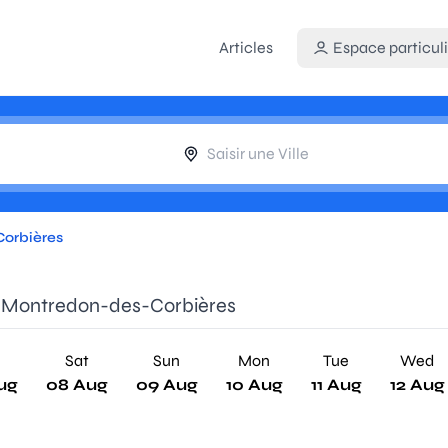
Articles
Espace particuli
Corbières
de Montredon-des-Corbières
Sat
Sun
Mon
Tue
Wed
ug
08 Aug
09 Aug
10 Aug
11 Aug
12 Aug