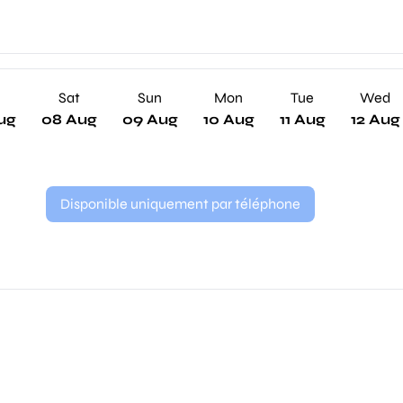
Sat
Sun
Mon
Tue
Wed
ug
08 Aug
09 Aug
10 Aug
11 Aug
12 Aug
Disponible uniquement par téléphone