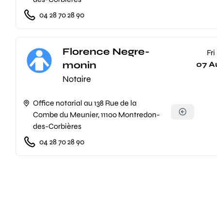
04 28 70 28 90
Florence Negre-
Fri
monin
07 A
Notaire
Office notarial au 138 Rue de la
Combe du Meunier, 11100 Montredon-
des-Corbières
04 28 70 28 90