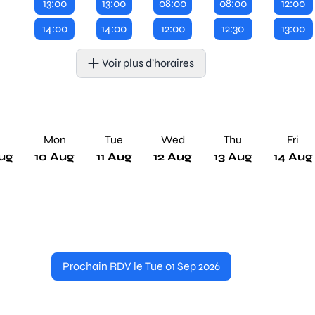
13:00
13:00
08:00
08:00
12:00
14:00
14:00
12:00
12:30
13:00
Voir plus d’horaires
n
Mon
Tue
Wed
Thu
Fri
ug
10 Aug
11 Aug
12 Aug
13 Aug
14 Aug
Prochain RDV le Tue 01 Sep 2026