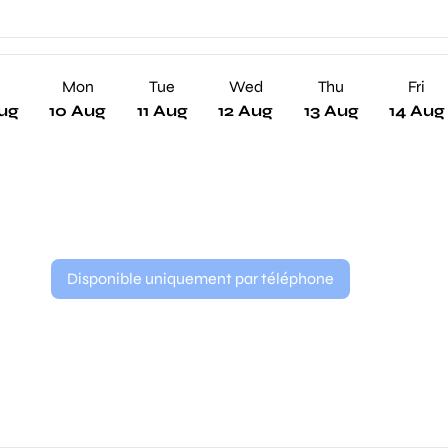
n
Mon
Tue
Wed
Thu
Fri
ug
10 Aug
11 Aug
12 Aug
13 Aug
14 Aug
Disponible uniquement par téléphone