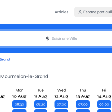
Articles
Espace particuli
-Grand
de Mourmelon-le-Grand
n
Mon
Tue
Wed
Thu
Fri
ug
10 Aug
11 Aug
12 Aug
13 Aug
14 Aug
08:30
08:30
07:00
07:00
09:00