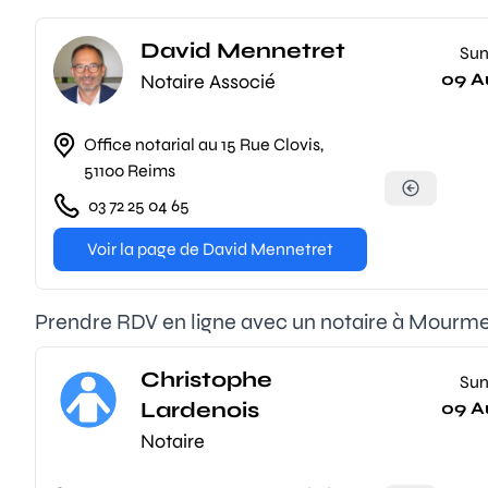
David Mennetret
Su
09 A
Notaire Associé
Office notarial au 15 Rue Clovis,
51100 Reims
03 72 25 04 65
Voir la page de David Mennetret
Prendre RDV en ligne avec un notaire à Mourm
Christophe
Su
Lardenois
09 A
Notaire