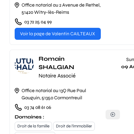
Office notarial au 2 Avenue de Rethel,
51420 Witry-lès-Reims
03 72 25 04 99
Voir la page de Valentin CAILTEAUX
Romain
Su
SHALGIAN
09 A
Notaire Associé
Office notarial au 13Q Rue Paul
Gauguin, 51350 Cormontreuil
03 74 08 61 06
Domaines :
Droit de la famille
Droit de l'immobilier