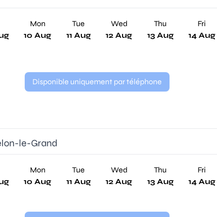
n
Mon
Tue
Wed
Thu
Fri
ug
10 Aug
11 Aug
12 Aug
13 Aug
14 Aug
Disponible uniquement par téléphone
elon-le-Grand
n
Mon
Tue
Wed
Thu
Fri
ug
10 Aug
11 Aug
12 Aug
13 Aug
14 Aug