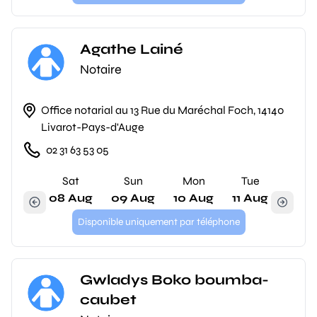
Agathe Lainé
Notaire
Office notarial au 13 Rue du Maréchal Foch, 14140
Livarot-Pays-d'Auge
02 31 63 53 05
Sat
Sun
Mon
Tue
08 Aug
09 Aug
10 Aug
11 Aug
Disponible uniquement par téléphone
Gwladys Boko boumba-
caubet