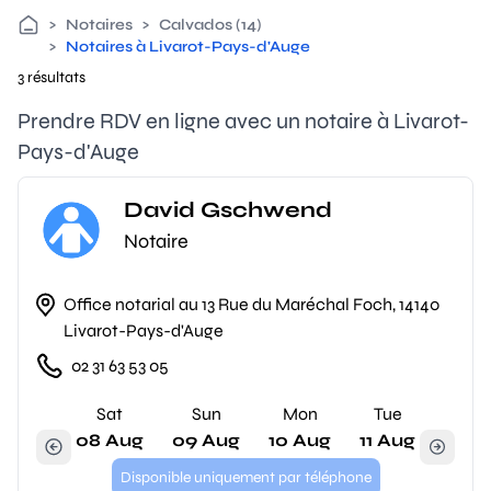
>
Notaires
>
Calvados (14)
>
Notaires à Livarot-Pays-d'Auge
3 résultats
Prendre RDV en ligne avec un notaire à Livarot-
Pays-d'Auge
David Gschwend
Notaire
Office notarial au 13 Rue du Maréchal Foch, 14140
Livarot-Pays-d'Auge
02 31 63 53 05
Sat
Sun
Mon
Tue
08 Aug
09 Aug
10 Aug
11 Aug
Disponible uniquement par téléphone