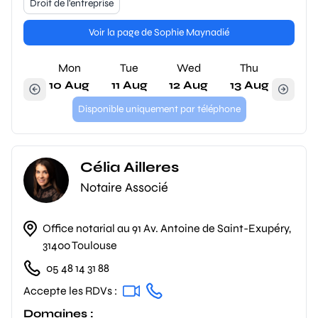
Droit de l'entreprise
Voir la page de Sophie Maynadié
Mon
Tue
Wed
Thu
10 Aug
11 Aug
12 Aug
13 Aug
Disponible uniquement par téléphone
Célia Ailleres
Notaire Associé
Office notarial au 91 Av. Antoine de Saint-Exupéry,
31400 Toulouse
05 48 14 31 88
Accepte les RDVs :
Domaines :