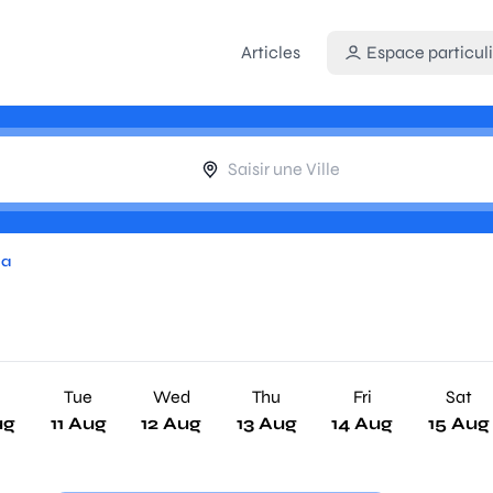
Articles
Espace particuli
ia
n
Tue
Wed
Thu
Fri
Sat
ug
11 Aug
12 Aug
13 Aug
14 Aug
15 Aug