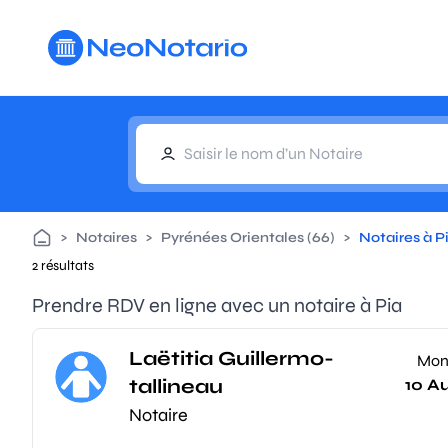
Aller au contenu principal
>
Notaires
>
Pyrénées Orientales (66)
>
Notaires à P
2 résultats
Prendre RDV en ligne avec un notaire à Pia
Laëtitia Guillermo-
Mo
tallineau
10 A
Notaire