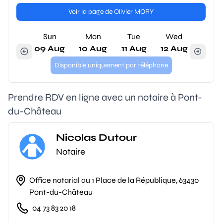
Voir la page de Olivier MORY
Sun
Mon
Tue
Wed
09 Aug
10 Aug
11 Aug
12 Aug
Disponible uniquement par téléphone
Prendre RDV en ligne avec un notaire à Pont-
du-Château
Nicolas Dutour
Notaire
Office notarial au 1 Place de la République, 63430
Pont-du-Château
04 73 83 20 18