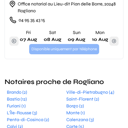
Office notarial au Lieu-dit Pian delle Borre, 20248
Rogliano
04 95 35 43 15
Fri
Sat
Sun
Mon
07 Aug
08 Aug
09 Aug
10 Aug
Disponible uniquement par téléphone
Notaires proche de Rogliano
Brando (2)
Ville-di-Pietrabugno (4)
Bastia (12)
Saint-Florent (2)
Furiani (1)
Borgo (2)
L'Île-Rousse (3)
Monte (1)
Penta-di-Casinca (2)
Calenzana (3)
Calvi (2)
Corte (5)