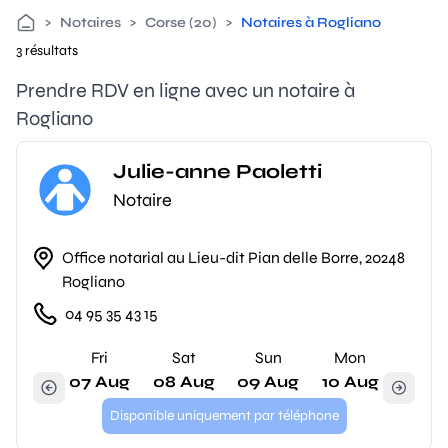
>
Notaires
>
Corse (20)
>
Notaires à Rogliano
3 résultats
Prendre RDV en ligne avec un notaire à
Rogliano
Julie-anne Paoletti
Notaire
Office notarial au Lieu-dit Pian delle Borre, 20248
Rogliano
04 95 35 43 15
Fri
Sat
Sun
Mon
07 Aug
08 Aug
09 Aug
10 Aug
Disponible uniquement par téléphone