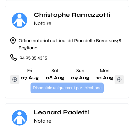
Christophe Ramazzotti
Notaire
Office notarial au Lieu-dit Pian delle Borre, 20248
Rogliano
04 95 35 43 15
Fri
Sat
Sun
Mon
07 Aug
08 Aug
09 Aug
10 Aug
Disponible uniquement par téléphone
Leonard Paoletti
Notaire