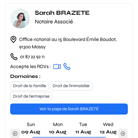
Sarah BRAZETE
Notaire Associé
Office notarial au 15 Boulevard Émile Baudot,
91300 Massy
01 87 22 92 11
Accepte les RDVs :
Domaines :
Droit de la famille
Droit de l'immobilier
Droit de l'entreprise
Voir la page de Sarah BRAZETE
Sun
Mon
Tue
Wed
09 Aug
10 Aug
11 Aug
12 Aug