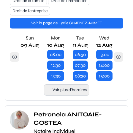
Droit de la famille
Droit de l'immobilier
Droit de l'entreprise
Voir la page de Lydie GIMENEZ-MIMET
Sun
Mon
Tue
Wed
09 Aug
10 Aug
11 Aug
12 Aug
08:00
06:30
13:00
12:30
07:30
14:00
13:30
08:30
15:00
Voir plus d’horaires
Petronela ANITOAIE-
COSTEA
Notaire Individuel