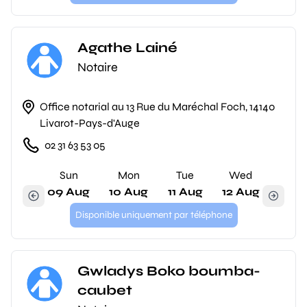
Agathe Lainé
Notaire
Office notarial au 13 Rue du Maréchal Foch, 14140
Livarot-Pays-d'Auge
02 31 63 53 05
Sun
Mon
Tue
Wed
09 Aug
10 Aug
11 Aug
12 Aug
Disponible uniquement par téléphone
Gwladys Boko boumba-
caubet