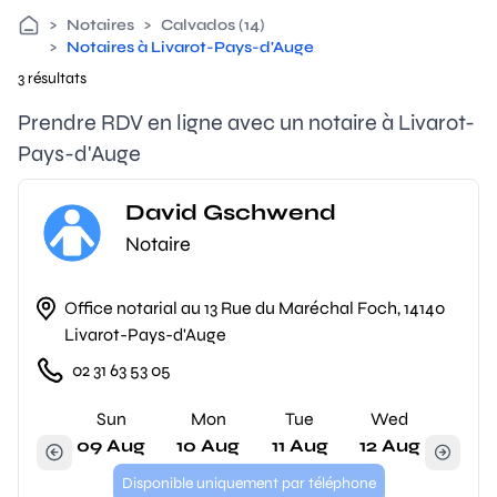
>
Notaires
>
Calvados (14)
>
Notaires à Livarot-Pays-d'Auge
3 résultats
Prendre RDV en ligne avec un notaire à Livarot-
Pays-d'Auge
David Gschwend
Notaire
Office notarial au 13 Rue du Maréchal Foch, 14140
Livarot-Pays-d'Auge
02 31 63 53 05
Sun
Mon
Tue
Wed
09 Aug
10 Aug
11 Aug
12 Aug
Disponible uniquement par téléphone