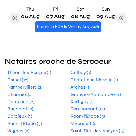
Thu
Fri
Sat
Sun
06 Aug
07 Aug
08 Aug
09 Aug
Prochain RDV le Wed 19 Aug 2026
Notaires proche de Sercoeur
Thaon-les-Vosges (1)
Golbey (1)
Épinal (12)
Châtel-sur-Moselle (1)
Rambervillers (2)
Arches (1)
Charmes (2)
Granges-Aumontzey (1)
Dompaire (2)
Xertigny (2)
Baccarat (2)
Remiremont (12)
Corcieux (1)
Raon-l'Étape (3)
Raon-l'Étape (3)
Mirecourt (2)
Vagney (2)
Saint-Dié-des-Vosges (5)