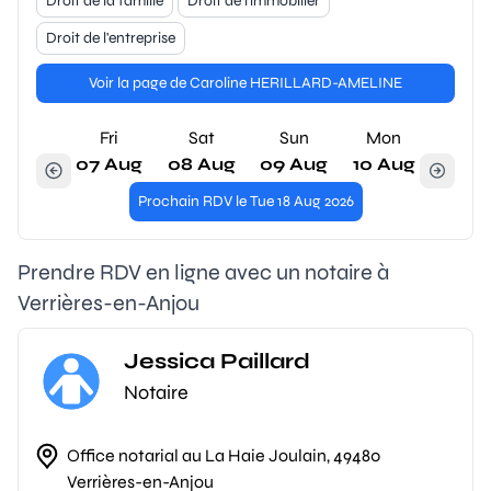
Droit de la famille
Droit de l'immobilier
Droit de l'entreprise
Voir la page de Caroline HERILLARD-AMELINE
Fri
Sat
Sun
Mon
07 Aug
08 Aug
09 Aug
10 Aug
Prochain RDV le Tue 18 Aug 2026
Prendre RDV en ligne avec un notaire à
Verrières-en-Anjou
Jessica Paillard
Notaire
Office notarial au La Haie Joulain, 49480
Verrières-en-Anjou