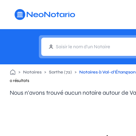
Aller au contenu principal
>
Notaires
>
Sarthe (72)
>
Notaires à Val-d'Étangson
0 résultats
Nous n'avons trouvé aucun notaire autour de V