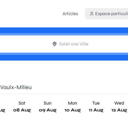
Articles
Espace particuli
 Vaulx-Milieu
Sat
Sun
Mon
Tue
Wed
ug
08 Aug
09 Aug
10 Aug
11 Aug
12 Aug