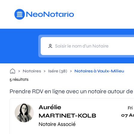
Aller au contenu principal
>
Notaires
>
Isére (38)
>
Notaires à Vaulx-Milieu
5 résultats
Prendre RDV en ligne avec un notaire autour de
Aurélie
Fri
MARTINET-KOLB
07 A
Notaire Associé