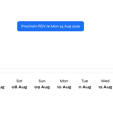
Prochain RDV le Mon 24 Aug 2026
Sat
Sun
Mon
Tue
Wed
ug
08 Aug
09 Aug
10 Aug
11 Aug
12 Aug