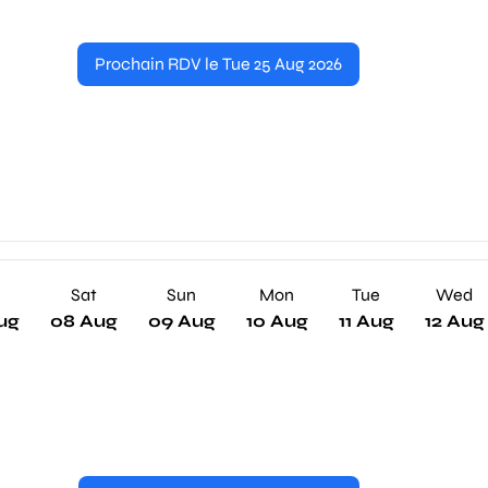
Prochain RDV le Tue 25 Aug 2026
Sat
Sun
Mon
Tue
Wed
ug
08 Aug
09 Aug
10 Aug
11 Aug
12 Aug