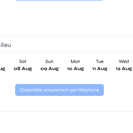
ilieu
Sat
Sun
Mon
Tue
Wed
ug
08 Aug
09 Aug
10 Aug
11 Aug
12 Aug
Disponible uniquement par téléphone