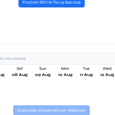
Prochain RDV le Thu 03 Sep 2026
Sat
Sun
Mon
Tue
Wed
ug
08 Aug
09 Aug
10 Aug
11 Aug
12 Aug
Disponible uniquement par téléphone