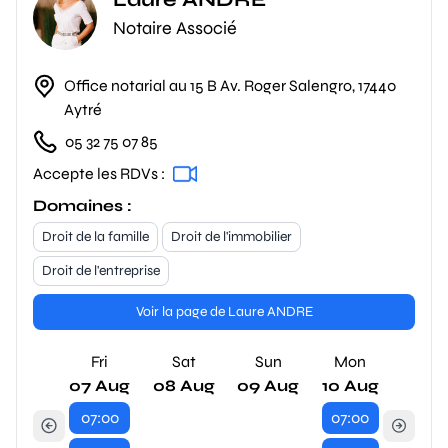
Notaire Associé
Office notarial au 15 B Av. Roger Salengro, 17440
Aytré
05 32 75 07 85
Accepte les RDVs :
Domaines :
Droit de la famille
Droit de l'immobilier
Droit de l'entreprise
Voir la page de Laure ANDRE
Fri
Sat
Sun
Mon
07 Aug
08 Aug
09 Aug
10 Aug
07:00
07:00