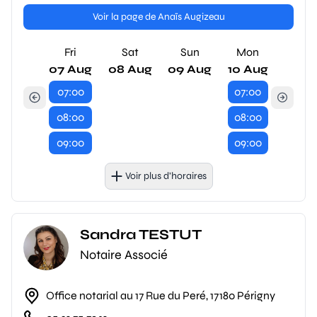
Voir la page de Anaïs Augizeau
Fri
Sat
Sun
Mon
07 Aug
08 Aug
09 Aug
10 Aug
07:00
07:00
08:00
08:00
09:00
09:00
Voir plus d’horaires
Sandra TESTUT
Notaire Associé
Office notarial au 17 Rue du Peré, 17180 Périgny