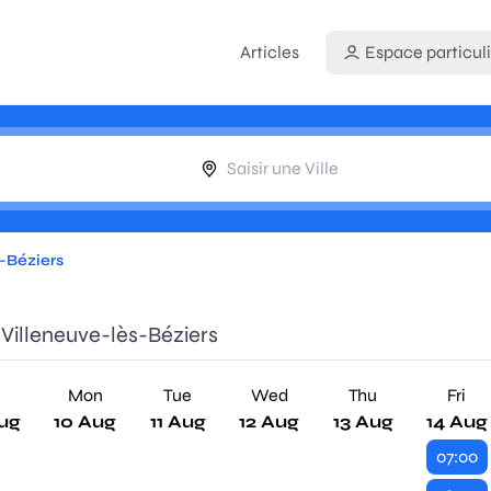
Articles
Espace particuli
s-Béziers
 Villeneuve-lès-Béziers
n
Mon
Tue
Wed
Thu
Fri
ug
10 Aug
11 Aug
12 Aug
13 Aug
14 Aug
07:00