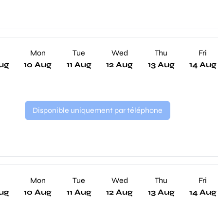
n
Mon
Tue
Wed
Thu
Fri
ug
10 Aug
11 Aug
12 Aug
13 Aug
14 Aug
Disponible uniquement par téléphone
n
Mon
Tue
Wed
Thu
Fri
ug
10 Aug
11 Aug
12 Aug
13 Aug
14 Aug