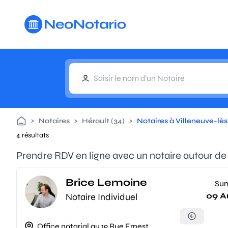
Aller au contenu principal
>
Notaires
>
Hérault (34)
>
Notaires à Villeneuve-lè
4 résultats
Prendre RDV en ligne avec un notaire autour de
Brice Lemoine
Su
09 A
Notaire Individuel
Office notarial au 19 Rue Ernest