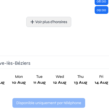
08:00
09:00
Voir plus d’horaires
uve-lès-Béziers
n
Mon
Tue
Wed
Thu
Fri
ug
10 Aug
11 Aug
12 Aug
13 Aug
14 Aug
Disponible uniquement par téléphone