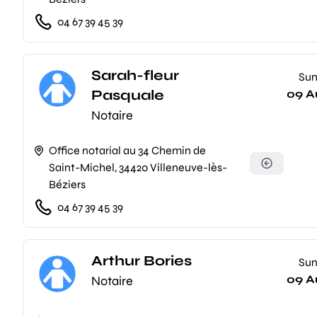
04 67 39 45 39
Sarah-fleur
Su
Pasquale
09 A
Notaire
Office notarial au 34 Chemin de
Saint-Michel, 34420 Villeneuve-lès-
Béziers
04 67 39 45 39
Arthur Bories
Su
09 A
Notaire