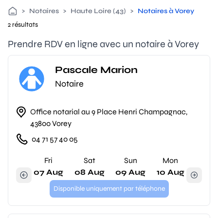
>
Notaires
>
Haute Loire (43)
>
Notaires à Vorey
2 résultats
Prendre RDV en ligne avec un notaire à Vorey
Pascale Marion
Notaire
Office notarial au 9 Place Henri Champagnac,
43800 Vorey
04 71 57 40 05
Fri
Sat
Sun
Mon
07 Aug
08 Aug
09 Aug
10 Aug
Disponible uniquement par téléphone