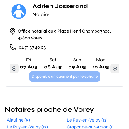
Adrien Josserand
Notaire
Office notarial au 9 Place Henri Champagnac,
43800 Vorey
04 71 57 40 05
Fri
Sat
Sun
Mon
07 Aug
08 Aug
09 Aug
10 Aug
Disponible uniquement par téléphone
Notaires proche de Vorey
Aiguilhe (5)
Le Puy-en-Velay (12)
Le Puy-en-Velay (12)
Craponne-sur-Arzon (1)